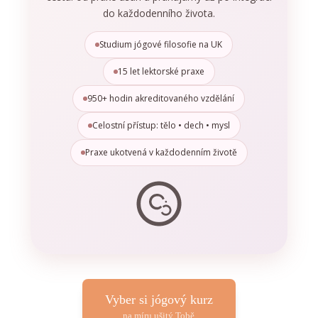
do každodenního života.
Studium jógové filosofie na UK
15 let lektorské praxe
950+ hodin akreditovaného vzdělání
Celostní přístup: tělo • dech • mysl
Praxe ukotvená v každodenním životě
Vyber si jógový kurz
na míru ušitý Tobě