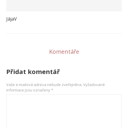
JájaV
Komentáře
Přidat komentář
Vaše e-mailová adresa nebude zveřejněna.
Vyžadované
informace jsou označeny
*