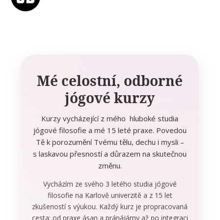
Mé celostní, odborné
jógové kurzy
Kurzy vycházející z mého hluboké studia
jógové filosofie a mé 15 leté praxe. Povedou
Tě k porozumění Tvému tělu, dechu i mysli –
s laskavou přesností a důrazem na skutečnou
změnu.
Vycházím ze svého 3 letého studia jógové
filosofie na Karlově univerzitě a z 15 let
zkušeností s výukou. Každý kurz je propracovaná
cesta: od praxe ásan a pránájámy až po integraci